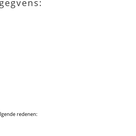
egegvens:
olgende redenen: