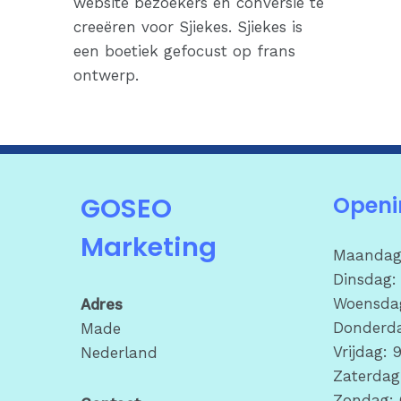
website bezoekers en conversie te
creeëren voor Sjiekes. Sjiekes is
een boetiek gefocust op frans
ontwerp.
GOSEO
Openi
Marketing
Maandag:
Dinsdag: 
Woensdag
Adres
Donderda
Made
Vrijdag: 
Nederland
Zaterdag
Zondag: 